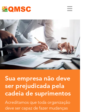
Sua empresa não deve
ser prejudicada pela
cadeia de suprimentos
Acreditamos que toda organização
deve ser capaz de fazer mudanças