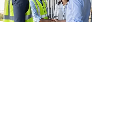
Pronto para fazer com
que sua cadeia de
suprimentos funcione para
sua empresa novamente?
Saiba mais sobre como nosso
software de gerenciamento de
qualidade de fornecedor baseado
em nuvem pode revolucionar sua
cadeia de suprimentos.