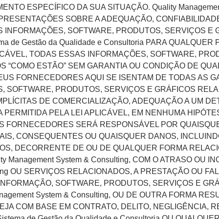
O ESPECÍFICO DA SUA SITUAÇÃO. Quality Management S
ESENTAÇÕES SOBRE A ADEQUAÇÃO, CONFIABILIDADE,
S INFORMAÇÕES, SOFTWARE, PRODUTOS, SERVIÇOS E
a de Gestão da Qualidade e Consultoria PARA QUALQUE
LICÁVEL, TODAS ESSAS INFORMAÇÕES, SOFTWARE, PRO
“COMO ESTÃO” SEM GARANTIA OU CONDIÇÃO DE QUALQUE
/ OU SEUS FORNECEDORES AQUI SE ISENTAM DE TODAS AS
, SOFTWARE, PRODUTOS, SERVIÇOS E GRÁFICOS RELA
MPLÍCITAS DE COMERCIALIZAÇÃO, ADEQUAÇÃO A UM D
PERMITIDA PELA LEI APLICÁVEL, EM NENHUMA HIPÓTESE 
OU SEUS FORNECEDORES SERÁ RESPONSÁVEL POR QUAISQU
CIAIS, CONSEQUENTES OU QUAISQUER DANOS, INCLUINDO
ROS, DECORRENTE DE OU DE QUALQUER FORMA RELACI
y Management System & Consulting, COM O ATRASO OU 
sulting OU SERVIÇOS RELACIONADOS, A PRESTAÇÃO OU 
INFORMAÇÃO, SOFTWARE, PRODUTOS, SERVIÇOS E GR
nagement System & Consulting, OU DE OUTRA FORMA RES
g, SEJA COM BASE EM CONTRATO, DELITO, NEGLIGÊNCIA
stema de Gestão da Qualidade e Consultoria OU QUAL