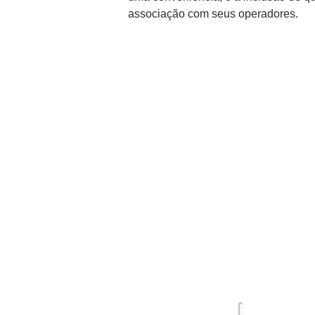
associação com seus operadores.
QMSC
P
Sobre nós
So
Eventos
Té
Ca
Por
© 2019 por QMSC LLC.
Contrat