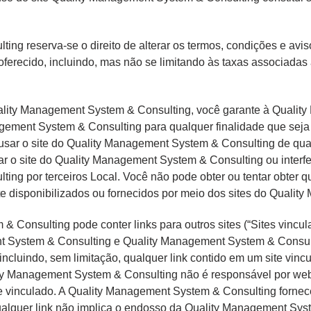
g reserva-se o direito de alterar os termos, condições e aviso
recido, incluindo, mas não se limitando às taxas associadas a
ality Management System & Consulting, você garante à Qualit
gement System & Consulting para qualquer finalidade que seja i
usar o site do Quality Management System & Consulting de qua
car o site do Quality Management System & Consulting ou interf
ng por terceiros Local. Você não pode obter ou tentar obter q
e disponibilizados ou fornecidos por meio dos sites do Qualit
 Consulting pode conter links para outros sites (“Sites vincul
nt System & Consulting e Quality Management System & Consul
incluindo, sem limitação, qualquer link contido em um site vinc
ity Management System & Consulting não é responsável por web
te vinculado. A Quality Management System & Consulting forne
ualquer link não implica o endosso da Quality Management Syst