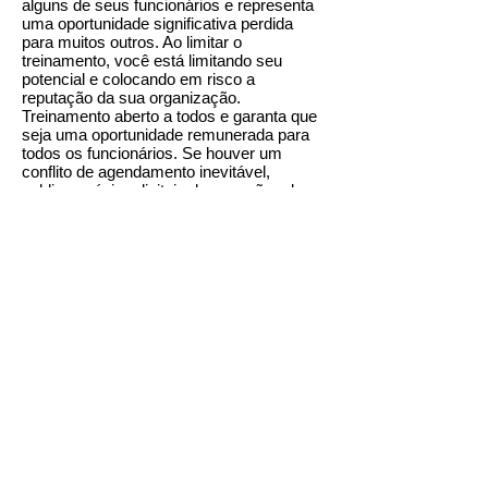
alguns de seus funcionários e representa
uma oportunidade significativa perdida
para muitos outros. Ao limitar o
treinamento, você está limitando seu
potencial e colocando em risco a
reputação da sua organização.
Treinamento aberto a todos e garanta que
seja uma oportunidade remunerada para
todos os funcionários. Se houver um
conflito de agendamento inevitável,
publique cópias digitais das sessões de
treinamento.
Mantenha o treinamento
consistente
O treinamento uma vez por ano sem
avaliações de desempenho e sessões de
acompanhamento simplesmente não são
suficientes. Desenvolva métodos
consistentes de medição da proficiência
do funcionário e programe o treinamento
de acompanhamento com base em dados
de não conformidade, procedimentos
operacionais padrão e avaliações de
desempenho do funcionário.
Os instrutores externos